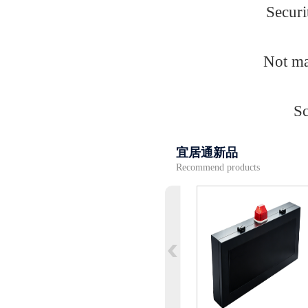
Securi
Not ma
Sc
宜居通新品
Recommend products
下翻