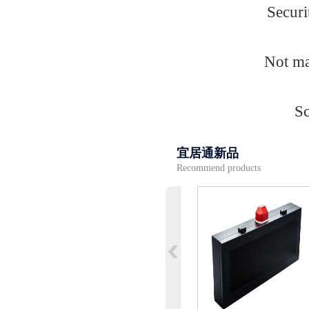
Securi
Not ma
Sc
宜居通新品
Recommend products
下翻