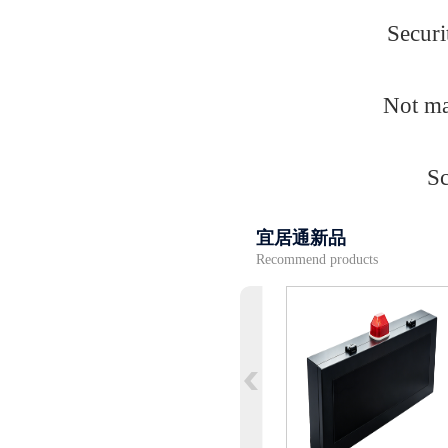
Securi
Not ma
Sc
宜居通新品
Recommend products
下翻