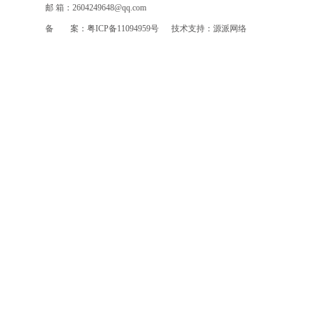
邮 箱：2604249648@qq.com
备 案：
粤ICP备11094959号
技术支持：
源派网络